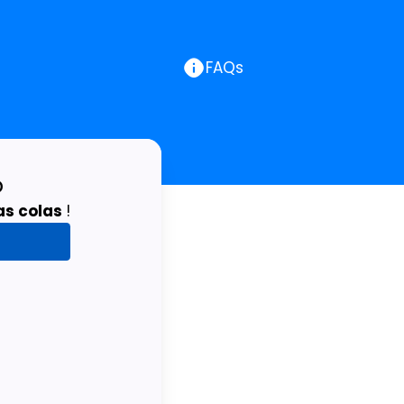
FAQs
o
las colas
!